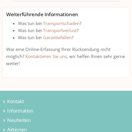
Weiterführende Informationen
Was tun bei
Transportschaden
?
Was tun bei
Transportverlust
?
Was tun bei
Garantiefällen
?
War eine Online-Erfassung Ihrer Rücksendung nicht
möglich?
Kontaktieren Sie uns
, wir helfen Ihnen sehr gerne
weiter!
Kontakt
Information
Jamei AG
Hintermättlistrasse 3
Neuheiten
Über uns
5506 Mägenwil
Kontakt
Aktionen
Wohnen & Einrichten
Schweiz