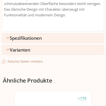
schmutzabweisenden Oberfläche besonders leicht reinigen.
Das dänische Design mit Charakter überzeugt mit
Funktionalität und modernem Design.
Spezifikationen
Varianten
Umpack
Verpackungseinheite
1 stk.
Detailfarbe
Falsche Daten melden
n
Dunkelblau
Grau
Hellblau
Hellgrau
Schwarz
Ta
Umpack
12 Packungen zu 1 stk.
+22
+13
+31
+44
+170
-
Ähnliche Produkte
Anwendung
Anwendungsbereich
Pfanne
Topf
+170