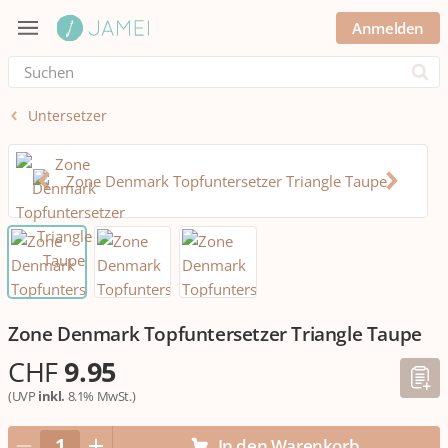
Anmelden
Submi
Untersetzer
Zone Denmark Topfuntersetzer Triangle Taupe
CHF
9.95
(UVP
inkl.
8.1% MwSt.)
In den Warenkorb