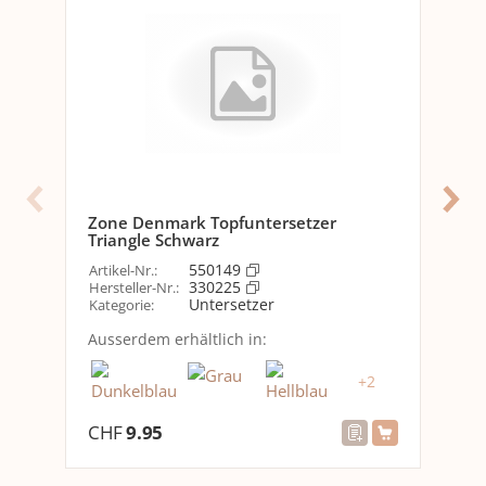
Allgemeine Produktinformationen
Set
Nein
Verpackungseinheit
1 Stück
Ausstattung
Zusammenklappbar
Nein
Zone Denmark Topfuntersetzer
Zo
Triangle Schwarz
Tri
Optik
550149
Artikel-Nr.
:
Arti
Detailfarbe
Taupe
330225
Hersteller-Nr.
:
Her
Untersetzer
Kategorie
:
Kat
Abmessungen
Ausserdem erhältlich in:
Aus
Tiefe
16 cm
+
2
Breite
14 cm
CHF
9.95
CH
Höhe
0.9 cm