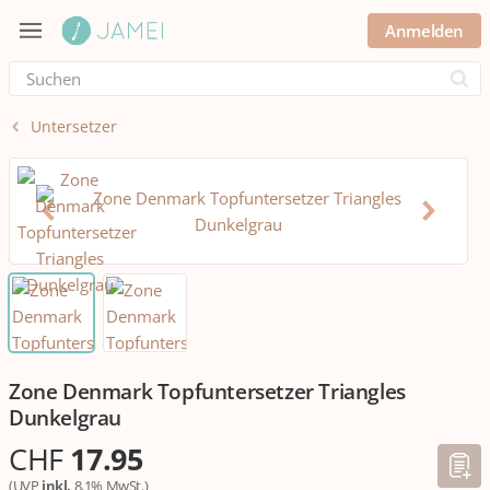
Anmelden
Submi
Untersetzer
Zone Denmark Topfuntersetzer Triangles
Dunkelgrau
CHF
17.95
(UVP
inkl.
8.1% MwSt.)