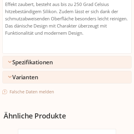
Effekt zaubert, besteht aus bis zu 250 Grad Celsius
hitzebeständigem Silikon. Zudem lässt er sich dank der
schmutzabweisenden Oberfläche besonders leicht reinigen.
Das dänische Design mit Charakter überzeugt mit
Funktionalität und modernem Design.
Spezifikationen
Varianten
Umpack
Verpackungseinheite
1 stk.
Detailfarbe
Falsche Daten melden
n
Dunkelgrau
Hellgrau
Hellgrün
Olivgrün
Schwarz
Umpack
6 Packungen zu 1 stk.
+19
-18
+4
-11
+64
Ähnliche Produkte
Anwendung
Anwendungsbereich
Pfanne