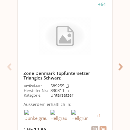
Topf
+64
Allgemeine Produktinformationen
Set
Nein
Verpackungseinheit
1 Stück
Ausstattung
Zusammenklappbar
Nein
Zone Denmark Topfuntersetzer
Zo
Triangles Schwarz
Tri
Optik
589255
Artikel-Nr.
:
Arti
Detailfarbe
Dunkelgrau
330311
Hersteller-Nr.
:
Her
Untersetzer
Kategorie
:
Kat
Abmessungen
Ausserdem erhältlich in:
Aus
Tiefe
0.9 cm
+
1
Breite
24 cm
CHF
17.95
CH