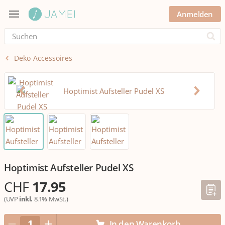
Anmelden
Submi
Deko-Accessoires
Hoptimist Aufsteller Pudel XS
CHF
17.95
(UVP
inkl.
8.1% MwSt.)
In den Warenkorb