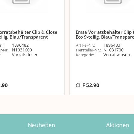
rratsbehälter Clip & Close
Emsa Vorratsbehälter Clip 
eilig, Blau/Transparent
Eco 9-teilig, Blau/Transpar
1896482
1896483
r.
:
Artikel-Nr.
:
N1031600
N1031700
r-Nr.
:
Hersteller-Nr.
:
Vorratsdosen
Vorratsdosen
e
:
Kategorie
:
.90
CHF
52.90
Neuheiten
Aktionen