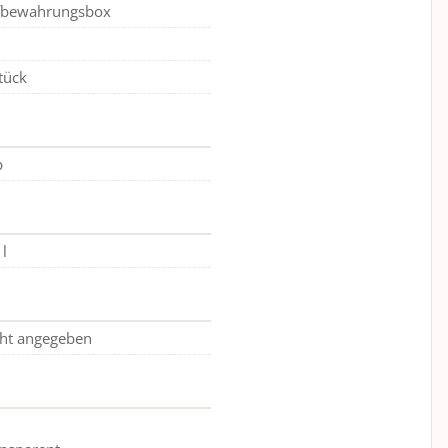
fbewahrungsbox
tück
p
 l
ht angegeben