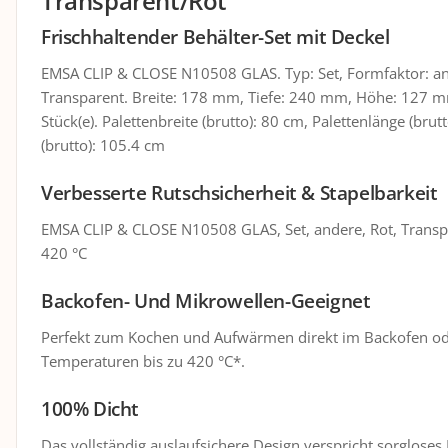
Transparent/Rot
Frischhaltender Behälter-Set mit Deckel
EMSA CLIP & CLOSE N10508 GLAS. Typ: Set, Formfaktor: and
Transparent. Breite: 178 mm, Tiefe: 240 mm, Höhe: 127 
Stück(e). Palettenbreite (brutto): 80 cm, Palettenlänge (bru
(brutto): 105.4 cm
Verbesserte Rutschsicherheit & Stapelbarkeit
EMSA CLIP & CLOSE N10508 GLAS, Set, andere, Rot, Transpar
420 °C
Backofen- Und Mikrowellen-Geeignet
Perfekt zum Kochen und Aufwärmen direkt im Backofen ode
Temperaturen bis zu 420 °C*.
100% Dicht
Das vollständig auslaufsichere Design verspricht sorglose