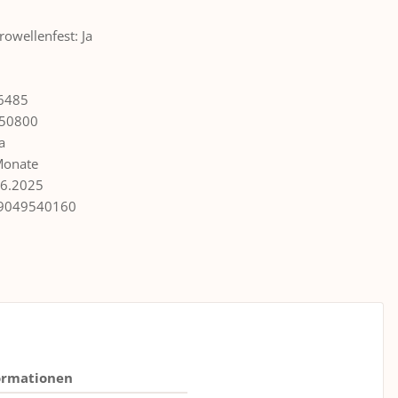
rowellenfest: Ja
6485
50800
a
Monate
06.2025
9049540160
ormationen