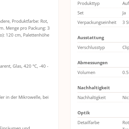
Produkttyp
Au
Set
Ja
ere, Produktfarbe: Rot,
Verpackungseinheit
3 S
mm. Menge pro Packung: 3
tto): 120 cm, Palettenhöhe
Ausstattung
Verschlusstyp
Cli
Abmessungen
ent, Glas, 420 °C, -40 -
Volumen
0.5
Nachhaltigkeit
r in der Mikrowelle, bei
Nachhaltigkeit
Nic
Optik
Detailfarbe
Rot
s Einräumen und