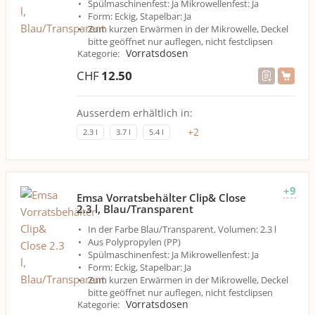
Spülmaschinenfest: Ja Mikrowellenfest: Ja
Form: Eckig, Stapelbar: Ja
Zum kurzen Erwärmen in der Mikrowelle, Deckel
bitte geöffnet nur auflegen, nicht festclipsen
Vorratsdosen
Kategorie
:
CHF
12.50
Ausserdem erhältlich in:
+
2
2.3 l
3.7 l
5.4 l
+9
Emsa Vorratsbehälter Clip& Close
2.3 l, Blau/Transparent
In der Farbe Blau/Transparent, Volumen: 2.3 l
Aus Polypropylen (PP)
Spülmaschinenfest: Ja Mikrowellenfest: Ja
Form: Eckig, Stapelbar: Ja
Zum kurzen Erwärmen in der Mikrowelle, Deckel
bitte geöffnet nur auflegen, nicht festclipsen
Vorratsdosen
Kategorie
: