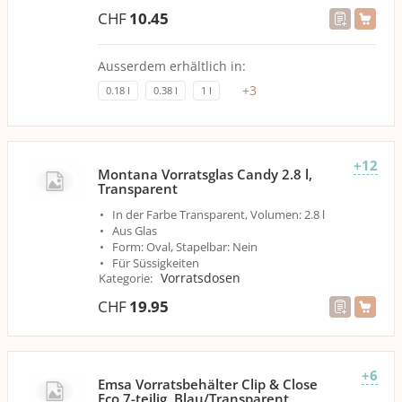
CHF
10.45
Ausserdem erhältlich in:
+
3
0.18 l
0.38 l
1 l
+12
Montana Vorratsglas Candy 2.8 l,
Transparent
In der Farbe Transparent, Volumen: 2.8 l
Aus Glas
Form: Oval, Stapelbar: Nein
Für Süssigkeiten
Vorratsdosen
Kategorie
:
CHF
19.95
+6
Emsa Vorratsbehälter Clip & Close
Eco 7-teilig, Blau/Transparent