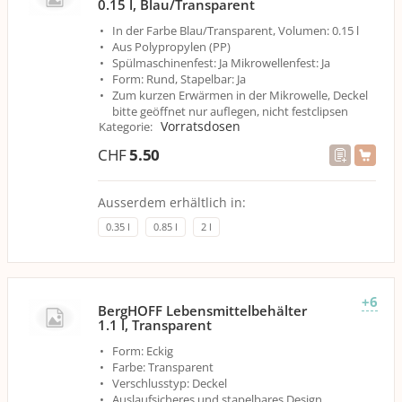
0.15 l, Blau/Transparent
In der Farbe Blau/Transparent, Volumen: 0.15 l
Aus Polypropylen (PP)
Spülmaschinenfest: Ja Mikrowellenfest: Ja
Form: Rund, Stapelbar: Ja
Zum kurzen Erwärmen in der Mikrowelle, Deckel
bitte geöffnet nur auflegen, nicht festclipsen
Vorratsdosen
Kategorie
:
CHF
5.50
Ausserdem erhältlich in:
0.35 l
0.85 l
2 l
+6
BergHOFF Lebensmittelbehälter
1.1 l, Transparent
Form: Eckig
Farbe: Transparent
Verschlusstyp: Deckel
Auslaufsicheres und stapelbares Design