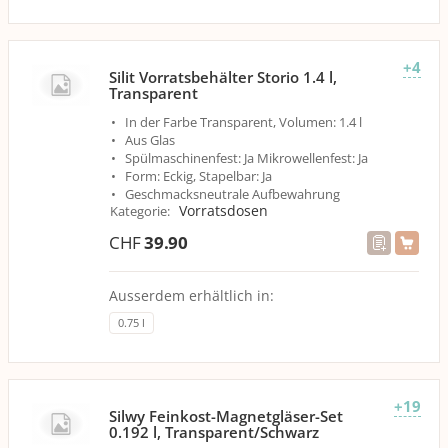
+4
Silit Vorratsbehälter Storio 1.4 l,
Transparent
In der Farbe Transparent, Volumen: 1.4 l
Aus Glas
Spülmaschinenfest: Ja Mikrowellenfest: Ja
Form: Eckig, Stapelbar: Ja
Geschmacksneutrale Aufbewahrung
Vorratsdosen
Kategorie
:
CHF
39.90
Ausserdem erhältlich in:
0.75 l
+19
Silwy Feinkost-Magnetgläser-Set
0.192 l, Transparent/Schwarz