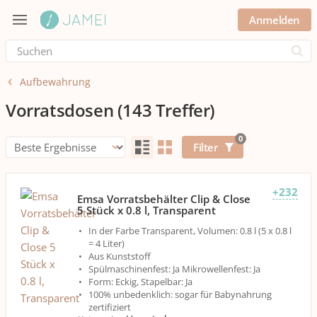
Anmelden
Submi
Aufbewahrung
Vorratsdosen
(143 Treffer)
0
Filter
+232
Emsa Vorratsbehälter Clip & Close
5 Stück x 0.8 l, Transparent
In der Farbe Transparent, Volumen: 0.8 l (5 x 0.8 l
= 4 Liter)
Aus Kunststoff
Spülmaschinenfest: Ja Mikrowellenfest: Ja
Form: Eckig, Stapelbar: Ja
100% unbedenklich: sogar für Babynahrung
zertifiziert