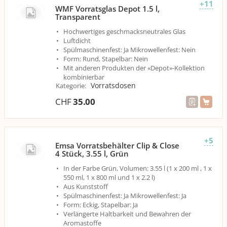
+11
WMF Vorratsglas Depot 1.5 l,
Transparent
Hochwertiges geschmacksneutrales Glas
Luftdicht
Spülmaschinenfest: Ja Mikrowellenfest: Nein
Form: Rund, Stapelbar: Nein
Mit anderen Produkten der «Depot»-Kollektion
kombinierbar
Vorratsdosen
Kategorie
:
CHF
35.00
+5
Emsa Vorratsbehälter Clip & Close
4 Stück, 3.55 l, Grün
In der Farbe Grün, Volumen: 3.55 l (1 x 200 ml , 1 x
550 ml, 1 x 800 ml und 1 x 2.2 l)
Aus Kunststoff
Spülmaschinenfest: Ja Mikrowellenfest: Ja
Form: Eckig, Stapelbar: Ja
Verlängerte Haltbarkeit und Bewahren der
Aromastoffe