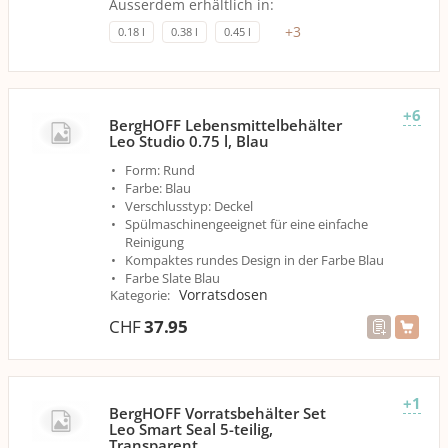
Ausserdem erhältlich in:
+
3
0.18 l
0.38 l
0.45 l
+6
BergHOFF Lebensmittelbehälter
Leo Studio 0.75 l, Blau
Form: Rund
Farbe: Blau
Verschlusstyp: Deckel
Spülmaschinengeeignet für eine einfache
Reinigung
Kompaktes rundes Design in der Farbe Blau
Farbe Slate Blau
Vorratsdosen
Kategorie
:
CHF
37.95
+1
BergHOFF Vorratsbehälter Set
Leo Smart Seal 5-teilig,
Transparent