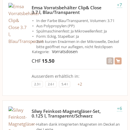
+7
Emsa Vorratsbehälter Clip& Close
3.7 l, Blau/Transparent
In der Farbe Blau/Transparent, Volumen: 3.7 l
Aus Polypropylen (PP)
Spülmaschinenfest: Ja Mikrowellenfest: Ja
Form: Eckig, Stapelbar: Ja
Zum kurzen Erwärmen in der Mikrowelle, Deckel
bitte geöffnet nur auflegen, nicht festclipsen
Vorratsdosen
Kategorie
:
CHF
15.50
Ausserdem erhältlich in:
+
2
2.3 l
2.6 l
5.4 l
+6
Silwy Feinkost-Magnetgläser-Set,
0.125 l, Transparent/Schwarz
Halten dank integrierten Magneten im Deckel an
der Leiste