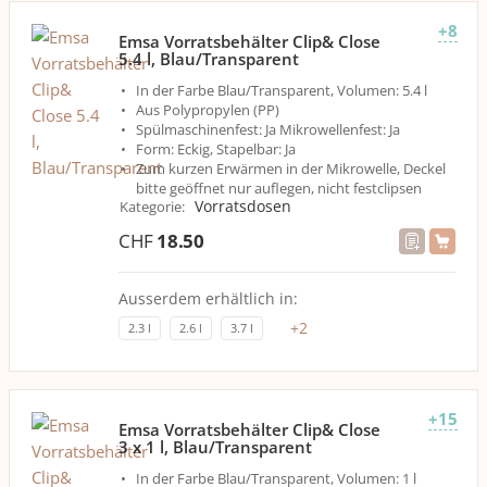
+8
Emsa Vorratsbehälter Clip& Close
5.4 l, Blau/Transparent
In der Farbe Blau/Transparent, Volumen: 5.4 l
Aus Polypropylen (PP)
Spülmaschinenfest: Ja Mikrowellenfest: Ja
Form: Eckig, Stapelbar: Ja
Zum kurzen Erwärmen in der Mikrowelle, Deckel
bitte geöffnet nur auflegen, nicht festclipsen
Vorratsdosen
Kategorie
:
CHF
18.50
Ausserdem erhältlich in:
+
2
2.3 l
2.6 l
3.7 l
+15
Emsa Vorratsbehälter Clip& Close
3 x 1 l, Blau/Transparent
In der Farbe Blau/Transparent, Volumen: 1 l