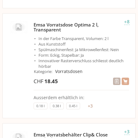
+8
Emsa Vorratsdose Optima 2 l,
Transparent
In der Farbe Transparent, Volumen: 2 l
Aus Kunststoff
Spülmaschinenfest: Ja Mikrowellenfest: Nein
Form: Eckig, Stapelbar: Ja
Innovativer Rasterverschluss schliesst deutlich
hörbar
Vorratsdosen
Kategorie
:
CHF
18.45
Ausserdem erhältlich in:
+
3
0.18 l
0.38 l
0.45 l
+3
Emsa Vorratsbehälter Clip& Close