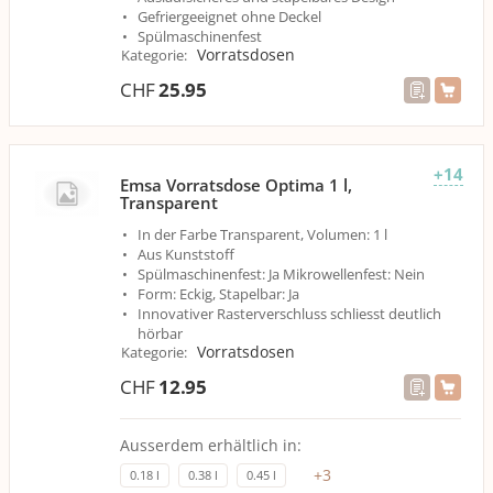
Gefriergeeignet ohne Deckel
Spülmaschinenfest
Vorratsdosen
Kategorie
:
CHF
25.95
+14
Emsa Vorratsdose Optima 1 l,
Transparent
In der Farbe Transparent, Volumen: 1 l
Aus Kunststoff
Spülmaschinenfest: Ja Mikrowellenfest: Nein
Form: Eckig, Stapelbar: Ja
Innovativer Rasterverschluss schliesst deutlich
hörbar
Vorratsdosen
Kategorie
:
CHF
12.95
Ausserdem erhältlich in:
+
3
0.18 l
0.38 l
0.45 l