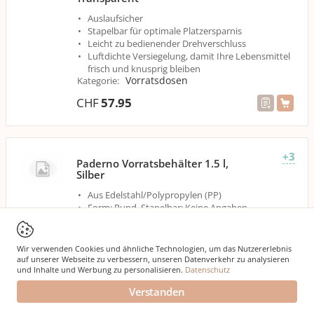
Auslaufsicher
Stapelbar für optimale Platzersparnis
Leicht zu bedienender Drehverschluss
Luftdichte Versiegelung, damit Ihre Lebensmittel
frisch und knusprig bleiben
Vorratsdosen
Kategorie
:
CHF
57.95
+3
Paderno Vorratsbehälter 1.5 l,
Silber
Aus Edelstahl/Polypropylen (PP)
Form: Rund, Stapelbar: Keine Angaben
Luftdicht und mikrowellengeeignet
Vorratsdosen
Kategorie
:
Wir verwenden Cookies und ähnliche Technologien, um das Nutzererlebnis
CHF
26.90
auf unserer Webseite zu verbessern, unseren Datenverkehr zu analysieren
und Inhalte und Werbung zu personalisieren.
Datenschutz
Verstanden
+18