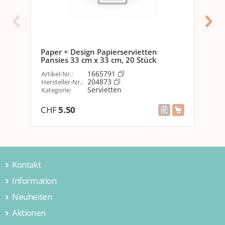
Grün
Material
Material
Papier
Paper + Design Papierservietten
Pap
Pansies 33 cm x 33 cm, 20 Stück
x 3
Eigenschaften
1665791
Artikel-Nr.
:
Arti
204873
Hersteller-Nr.
:
Her
Servietten
Kategorie
:
Kat
Anzahl Lagen
3
CHF
5.50
CH
Versanddaten
Gewicht
110 g
Volumen
0.0007225 m3
Kontakt
Dimensionen
2.5 x 17 x 17 cm
Information
Jamei AG
Hintermättlistrasse 3
Neuheiten
Über uns
5506 Mägenwil
Kontakt
Aktionen
Wohnen & Einrichten
Schweiz
Firmengeschichte