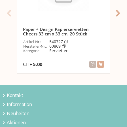
Grösse
33 cm x 33 cm
Optik
Motiv
Blume
Paper + Design Papierservietten
Pap
Cheers 33 cm x 33 cm, 20 Stück
Daf
Detailfarbe
Mehrfarbig
540727
Artikel-Nr.
:
Arti
60869
Hersteller-Nr.
:
Her
Servietten
Material
Kategorie
:
Kat
Material
Papier
CHF
5.00
CH
Eigenschaften
Anzahl Lagen
3
Kontakt
Versanddaten
Information
Jamei AG
Gewicht
100 g
Hintermättlistrasse 3
Neuheiten
Über uns
5506 Mägenwil
Volumen
0.0007225 m3
Kontakt
Aktionen
Wohnen & Einrichten
Schweiz