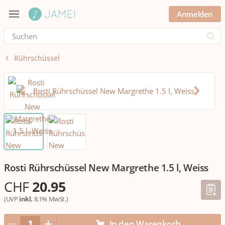
Anmelden
Submi
Rührschüssel
Rosti Rührschüssel New Margrethe 1.5 l, Weiss
CHF
20.95
(UVP
inkl.
8.1% MwSt.)
In den Warenkorb