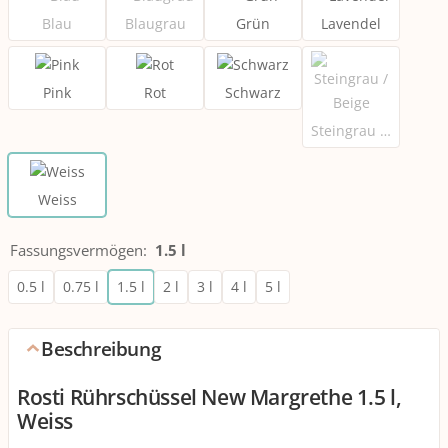
Blau
Blaugrau
Grün
Lavendel
Pink
Rot
Schwarz
Steingrau / Beige
Weiss
Fassungsvermögen
:
1.5 l
0.5 l
0.75 l
1.5 l
2 l
3 l
4 l
5 l
Beschreibung
Rosti Rührschüssel New Margrethe 1.5 l,
Weiss