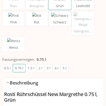
Blau
Blaugrau
Grün
Lavendel
Pink
Rot
Schwarz
Steingrau / Beige
Weiss
Fassungsvermögen
:
0.75 l
0.5 l
0.75 l
1.5 l
2 l
3 l
4 l
5 l
Beschreibung
Rosti Rührschüssel New Margrethe 0.75 l,
Grün