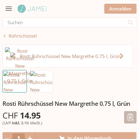
Anmelden
Submi
Rührschüssel
Rosti Rührschüssel New Margrethe 0.75 l, Grün
CHF
14.95
(UVP
inkl.
8.1% MwSt.)
In den Warenkorb