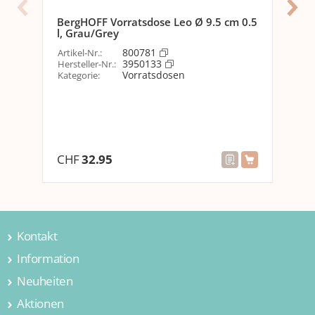
Nachhaltigkeit
Nicht angegeben
BergHOFF Vorratsdose Leo Ø 9.5 cm 0.5
Koz
l, Grau/Grey
Optik
Arti
800781
Artikel-Nr.
:
Her
3950133
Detailfarbe
Hersteller-Nr.
:
Grau
Kat
Vorratsdosen
Kategorie
:
Aus
Form
Rund
Abmessungen
Breite
15.8 cm
CHF
32.95
CH
Höhe
6.5 cm
Länge
16.2 cm
Volumen
0.7 l
Kontakt
Material
Information
Jamei AG
Hintermättlistrasse 3
Neuheiten
Materialtyp
Biokunststoff
Über uns
5506 Mägenwil
Kontakt
Aktionen
Material
Biozirkulärer Kunststoff
Wohnen & Einrichten
Schweiz