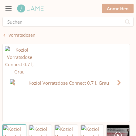
Anmelden
Submi
Vorratsdosen