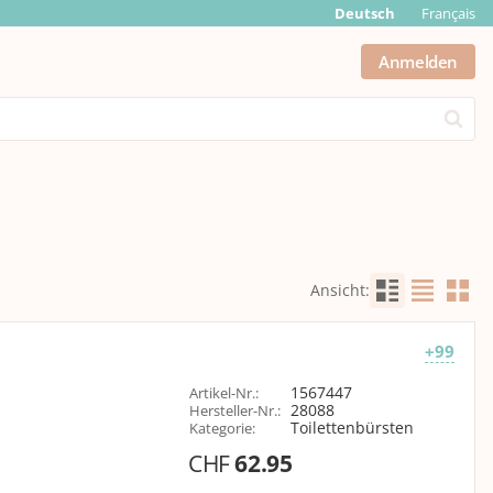
Deutsch
Français
Anmelden
Submit
Ansicht
:
+99
1567447
Artikel-Nr.
:
28088
Hersteller-Nr.
:
Toilettenbürsten
Kategorie
:
CHF
62.95