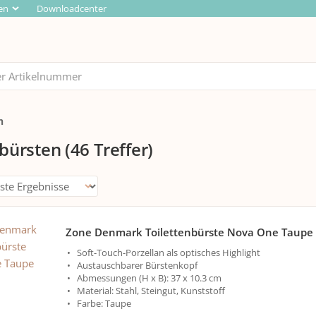
en
Downloadcenter
n
nbürsten
(46 Treffer)
Zone Denmark Toilettenbürste Nova One Taupe
Soft-Touch-Porzellan als optisches Highlight
Austauschbarer Bürstenkopf
Abmessungen (H x B): 37 x 10.3 cm
Material: Stahl, Steingut, Kunststoff
Farbe: Taupe