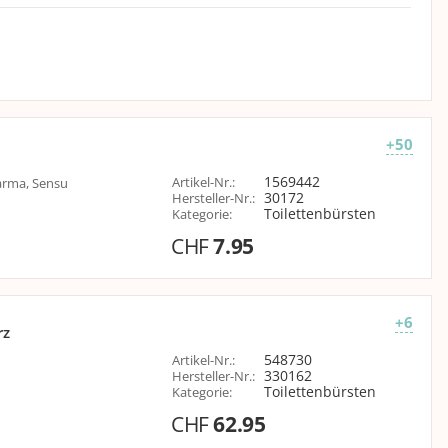
+50
1569442
Artikel-Nr.
:
arma, Sensu
30172
Hersteller-Nr.
:
Toilettenbürsten
Kategorie
:
CHF
7.95
+6
rz
548730
Artikel-Nr.
:
330162
Hersteller-Nr.
:
Toilettenbürsten
Kategorie
:
CHF
62.95