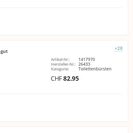
+28
ngut
1417970
Artikel-Nr.
:
26433
Hersteller-Nr.
:
Toilettenbürsten
Kategorie
:
CHF
82.95