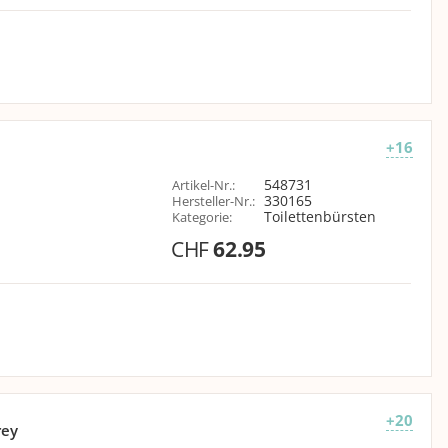
+16
548731
Artikel-Nr.
:
330165
Hersteller-Nr.
:
Toilettenbürsten
Kategorie
:
CHF
62.95
+20
rey