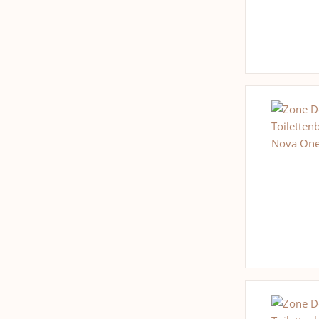
Stahl
8
Steingut
19
Steinzeug
5