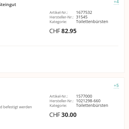
+4
Steingut
1677532
Artikel-Nr.
:
31545
Hersteller-Nr.
:
Toilettenbürsten
Kategorie
:
CHF
82.95
+5
1577000
Artikel-Nr.
:
1021298-660
Hersteller-Nr.
:
Toilettenbürsten
Kategorie
:
d befestigt werden
CHF
30.00