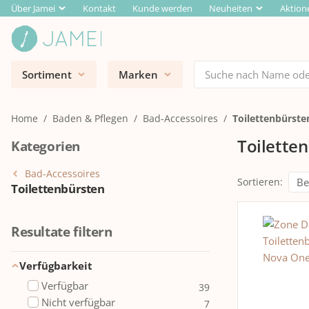
Über Jamei
Kontakt
Kunde werden
Neuheiten
Aktion
Sortiment
Marken
Home
Baden & Pflegen
Bad-Accessoires
Toilettenbürste
Toilette
Kategorien
Bad-Accessoires
Sortieren
:
Toilettenbürsten
Resultate filtern
Verfügbarkeit
Verfügbar
39
Nicht verfügbar
7