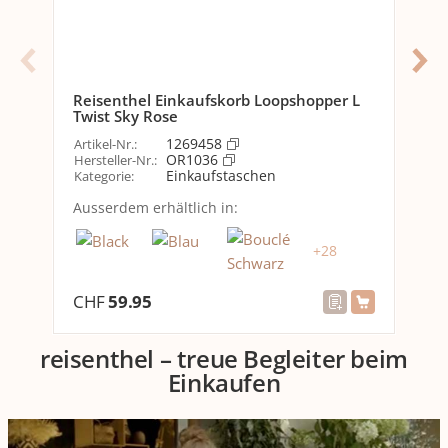
R
H
Reisenthel Einkaufskorb Loopshopper L
Ar
Twist Sky Rose
He
Ka
1269458
Artikel-Nr.
:
OR1036
Hersteller-Nr.
:
Au
Einkaufstaschen
Kategorie
:
Ausserdem erhältlich in:
+
28
CHF
59.95
C
reisenthel – treue Begleiter beim
Einkaufen