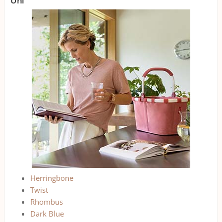
Uni
Herringbone
Twist
Rhombus
Dark Blue