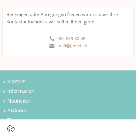
Bei Fragen oder Anregungen freuen wir uns über Ihre
Kontaktaufnahme – wir helfen Ihnen gern!
062 889 80 88
mail@jamei.ch
Kontakt
Information
Jamei AG
Hintermättlistrasse 3
Neuheiten
Über uns
5506 Mägenwil
Kontakt
Aktionen
Wohnen & Einrichten
Schweiz
Firmengeschichte
Kochen & Essen
Themen
Wohnen & Einrichten
Tel. 062 889 80 88
Verantwortung
Baden & Pflegen
Kochen & Essen
Advents- und Weihnachtszeit
Versandkosten/Lieferung
E-Mail mail@jamei.ch
Beleuchten & Licht
Baden & Pflegen