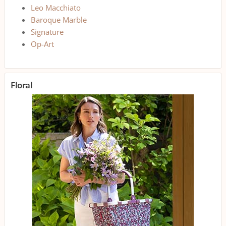
Leo Macchiato
Baroque Marble
Signature
Op-Art
Floral