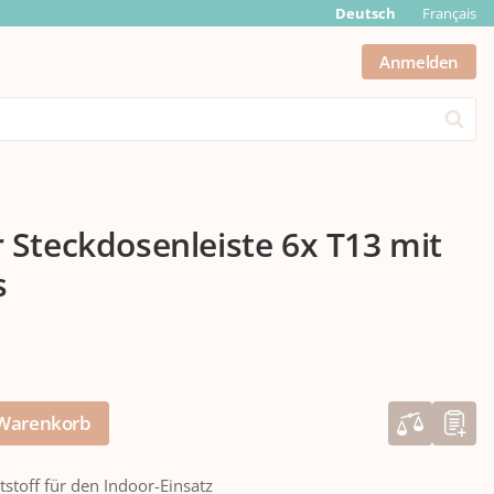
Deutsch
Français
Anmelden
Submit
Steckdosenleiste 6x T13 mit
s
 Warenkorb
stoff für den Indoor-Einsatz