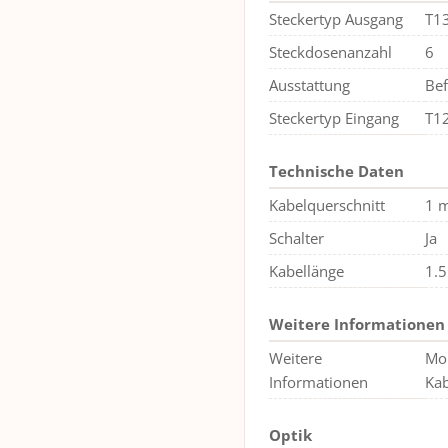
Steckertyp Ausgang
T1
Steckdosenanzahl
6
Ausstattung
Bef
Steckertyp Eingang
T1
Technische Daten
Kabelquerschnitt
1 
Schalter
Ja
Kabellänge
1.
Weitere Informationen
Weitere
Mon
Informationen
Kab
Optik