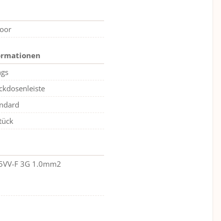
oor
ormationen
ngs
ckdosenleiste
andard
tück
5VV-F 3G 1.0mm2