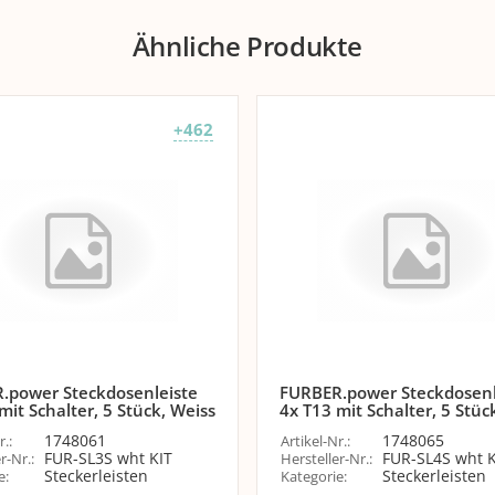
Ähnliche Produkte
+462
.power Steckdosenleiste
FURBER.power Steckdosenl
mit Schalter, 5 Stück, Weiss
4x T13 mit Schalter, 5 Stüc
1748061
1748065
r.
:
Artikel-Nr.
:
FUR-SL3S wht KIT
FUR-SL4S wht K
r-Nr.
:
Hersteller-Nr.
:
Steckerleisten
Steckerleisten
e
:
Kategorie
: