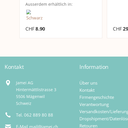
Ausserdem erhältlich in:
CHF
8.90
CHF
29
Kontakt
Information
Jamei AG
Über uns
Hintermättlistrasse 3
Kontakt
5506 Mägenwil
Firmengeschichte
Schweiz
Verantwortung
Versandkosten/Lieferun
Tel. 062 889 80 88
Dropshipment/Datenlö
Retouren
E-Mail mail@jamei.ch