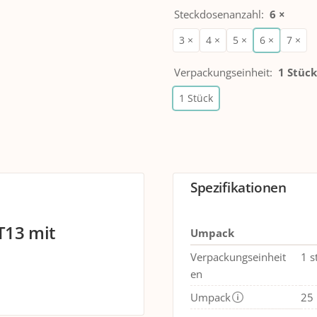
Steckdosenanzahl
:
6 ×
3 ×
4 ×
5 ×
6 ×
7 ×
Verpackungseinheit
:
1 Stück
1 Stück
Spezifikationen
T13 mit
Umpack
Verpackungseinheit
1 s
en
Umpack
25 