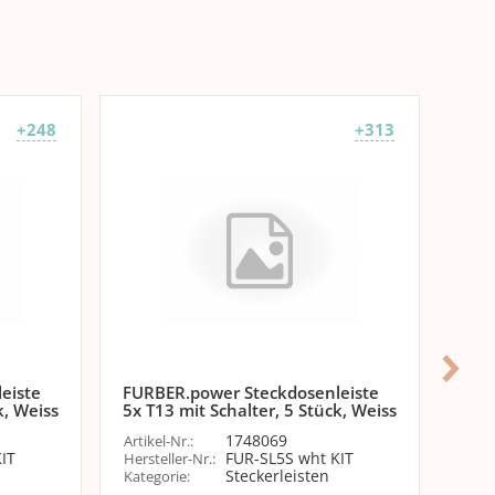
+248
+313
eiste
FURBER.power Steckdosenleiste
FUR
k, Weiss
5x T13 mit Schalter, 5 Stück, Weiss
6x T
1748069
Artikel-Nr.
:
Artik
IT
FUR-SL5S wht KIT
Hersteller-Nr.
:
Herst
Steckerleisten
Kategorie
:
Kate