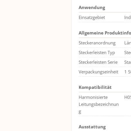
Anwendung
Einsatzgebiet
Ind
Allgemeine Produktinf
Steckeranordnung
Lä
Steckerleisten Typ
Ste
Steckerleisten Serie
St
Verpackungseinheit
1 S
Kompatibilität
Harmonisierte
H0
Leitungsbezeichnun
g
Ausstattung