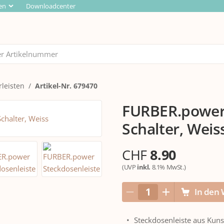
en
Downloadcenter
rleisten
Artikel-Nr. 679470
FURBER.power 
Schalter, Weis
CHF
8.90
(UVP
inkl.
8.1% MwSt.)
In den
Steckdosenleiste aus Kunst