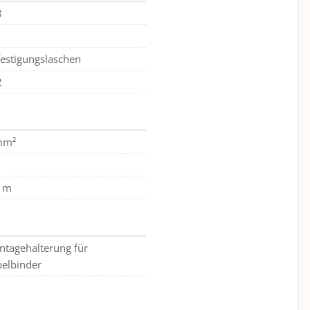
3
estigungslaschen
2
mm²
5 m
tagehalterung für
elbinder