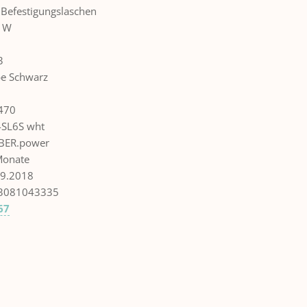
e Befestigungslaschen
0 W
3
rbe Schwarz
470
-SL6S wht
BER.power
Monate
09.2018
3081043335
67