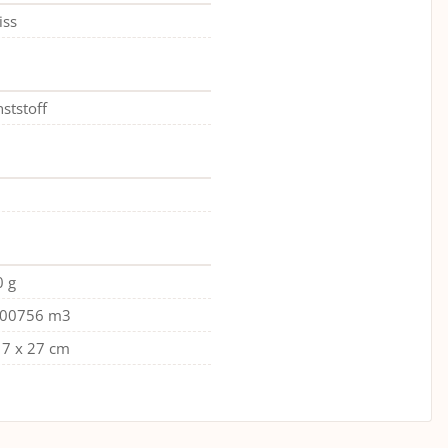
iss
ststoff
0 g
000756 m3
 7 x 27 cm