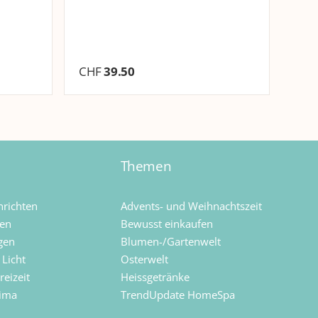
CHF
39.50
CH
Themen
richten
Advents- und Weihnachtszeit
sen
Bewusst einkaufen
gen
Blumen-/Gartenwelt
 Licht
Osterwelt
eizeit
Heissgetränke
lima
TrendUpdate HomeSpa