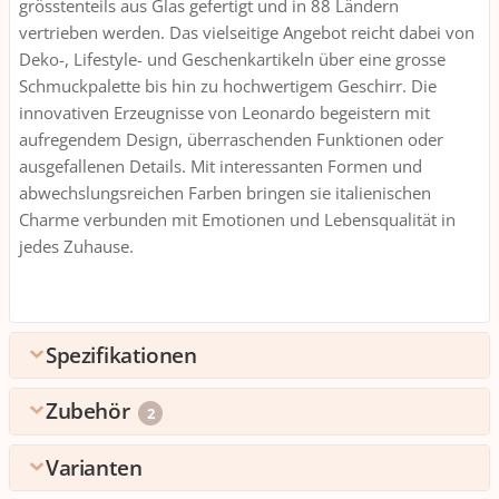
grösstenteils aus Glas gefertigt und in 88 Ländern
vertrieben werden. Das vielseitige Angebot reicht dabei von
Deko-, Lifestyle- und Geschenkartikeln über eine grosse
Schmuckpalette bis hin zu hochwertigem Geschirr. Die
innovativen Erzeugnisse von Leonardo begeistern mit
aufregendem Design, überraschenden Funktionen oder
ausgefallenen Details. Mit interessanten Formen und
abwechslungsreichen Farben bringen sie italienischen
Charme verbunden mit Emotionen und Lebensqualität in
jedes Zuhause.
Spezifikationen
Zubehör
Allgemeine Produktinformationen
2
Teeform
Teebeutel
Top-Zubehör
1
Varianten
Teeblätter
LEONARDO Teetasse Novo 360 ml, 6 Stück, Transparent