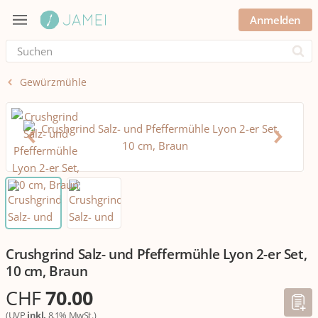
Anmelden
Submi
Gewürzmühle
Crushgrind Salz- und Pfeffermühle Lyon 2-er Set,
10 cm, Braun
CHF
70.00
(UVP
inkl.
8.1% MwSt.)