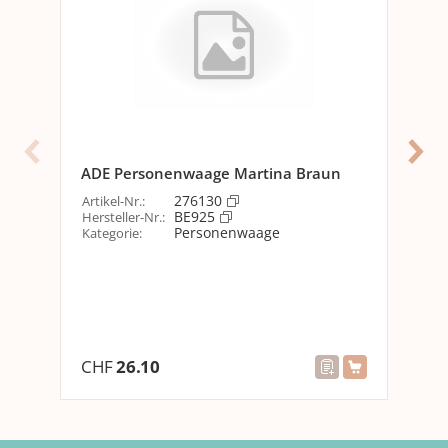
Allgemeine Produktinformationen
Farbe
Weiss
Produkttyp
Personenwaage
Ausstattung
ADE Personenwaage Martina Braun
AD
Abschaltautomatik
276130
Ja
Artikel-Nr.
:
Arti
BE925
Hersteller-Nr.
:
Her
Personenwaage
Kategorie
:
Kat
Technische Daten
Belastbarkeit
180 kg
Displaytyp
LCD
Gewichteinteilung
100 g
CHF
26.10
CH
Waage
Betriebsart
Batteriebetrieb