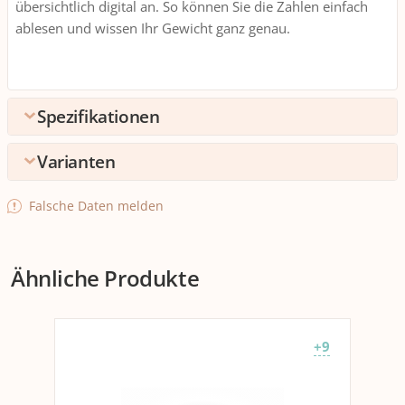
übersichtlich digital an. So können Sie die Zahlen einfach
ablesen und wissen Ihr Gewicht ganz genau.
Spezifikationen
Varianten
Umpack
Verpackungseinheite
1 stk.
Farbe
Falsche Daten melden
n
Schwarz
Weiss
Umpack
4 Packungen zu 1 stk.
+6
+7
Ähnliche Produkte
Anwendung
App kompatibel
Ja
+9
Energieversorgung
Anzahl Batterien
2