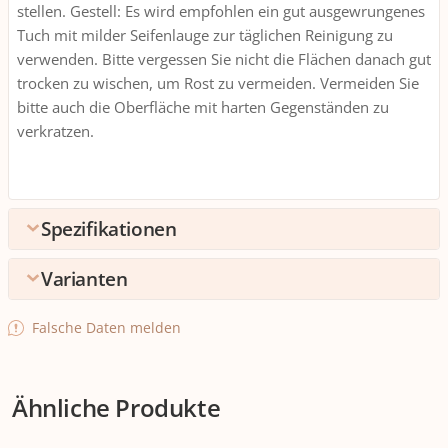
stellen. Gestell: Es wird empfohlen ein gut ausgewrungenes
Tuch mit milder Seifenlauge zur täglichen Reinigung zu
verwenden. Bitte vergessen Sie nicht die Flächen danach gut
trocken zu wischen, um Rost zu vermeiden. Vermeiden Sie
bitte auch die Oberfläche mit harten Gegenständen zu
verkratzen.
Spezifikationen
Varianten
Ausstattung
Armlehnen
Ja
Detailfarbe
Falsche Daten melden
Beige
Braun
Grau
Technische Daten
Belastbarkeit
110 kg
+3
+2
+1
Ähnliche Produkte