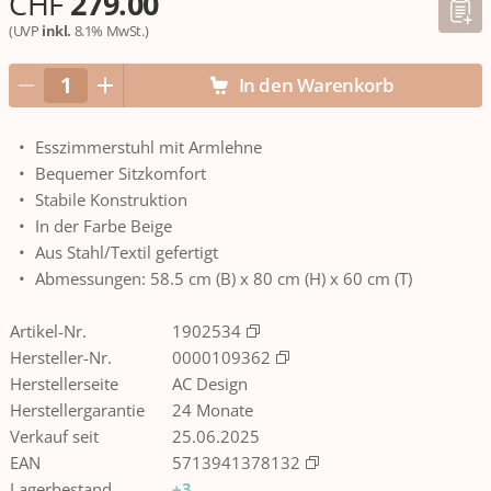
CHF
279.00
(UVP
inkl.
8.1% MwSt.)
In den Warenkorb
Esszimmerstuhl mit Armlehne
Bequemer Sitzkomfort
Stabile Konstruktion
In der Farbe Beige
Aus Stahl/Textil gefertigt
Abmessungen: 58.5 cm (B) x 80 cm (H) x 60 cm (T)
Artikel-Nr.
1902534
Hersteller-Nr.
0000109362
Herstellerseite
AC Design
Herstellergarantie
24 Monate
Verkauf seit
25.06.2025
EAN
5713941378132
Lagerbestand
+3