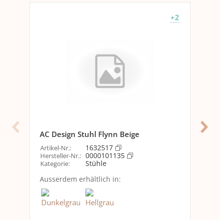
Optik
+2
Detailfarbe
Beige
Abmessungen
Tiefe
60 cm
Breite
58.5 cm
Höhe
80 cm
Sitzhöhe
48 cm
AC Design Stuhl Flynn Beige
AC 
Material
1632517
Artikel-Nr.
:
Arti
Detailmaterial
Stahl
0000101135
Hersteller-Nr.
:
Her
Stühle
Kategorie
:
Textil
Kat
Ausserdem erhältlich in:
Aus
Grundmaterial
Metall
Textil
Versanddaten