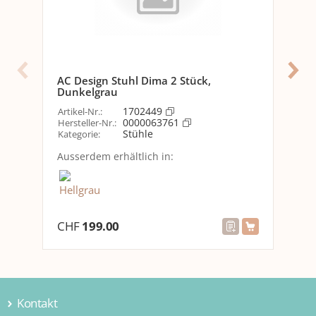
Material
Detailmaterial
Stahl
Textil
AC Design Stuhl Dima 2 Stück,
AC 
Grundmaterial
Metall
Dunkelgrau
Arti
Textil
1702449
Artikel-Nr.
:
Her
0000063761
Hersteller-Nr.
:
Kat
Stühle
Kategorie
:
Versanddaten
Aus
Ausserdem erhältlich in:
Gewicht
16020 g
Volumen
0.197316 m3
Dimensionen
54 x 58 x 63 cm
CHF
199.00
CH
Kontakt