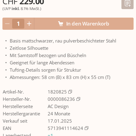
CHF
229.00
(UVP
inkl.
8.1% MwSt.)
In den Warenkorb
Basis mattschwarzer, rau pulverbeschichteter Stahl
Zeitlose Silhouette
Mit Samtstoff bezogen und Büscheln
Geeignet für lange Abendessen
Tufting-Details sorgen für Struktur
Abmessungen: 58 cm (B) x 83 cm (H) x 55 cm (T)
Artikel-Nr.
1820825
Hersteller-Nr.
0000086236
Herstellerseite
AC Design
Herstellergarantie
24 Monate
Verkauf seit
17.01.2025
EAN
5713941114624
Lagerbestand
+1