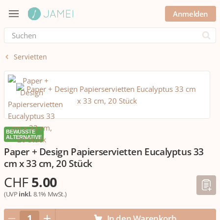
Anmelden
Submi
Servietten
BEWUSSTE
ALTERNATIVE
Paper + Design Papierservietten Eucalyptus 33
cm x 33 cm, 20 Stück
CHF
5.00
(UVP
inkl.
8.1% MwSt.)
In den Warenkorb