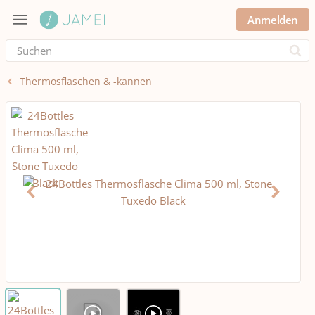
Anmelden
Submi
Thermosflaschen & -kannen