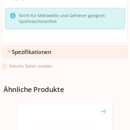
Nicht für Mikrowelle und Gefrierer geeignet.
Spülmaschinenfest.
Spezifikationen
Umpack
Falsche Daten melden
Verpackungseinheite
1 stk.
n
Ähnliche Produkte
Umpack
6 Packungen zu 1 stk.
Allgemeine Produktinformationen
+6
Set
Nein
Verpackungseinheit
1 Stück