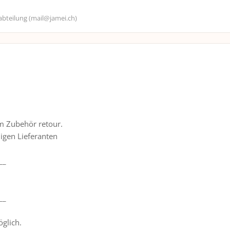
abteilung (mail@jamei.ch)
em Zubehör retour.
digen Lieferanten
__
__
öglich.