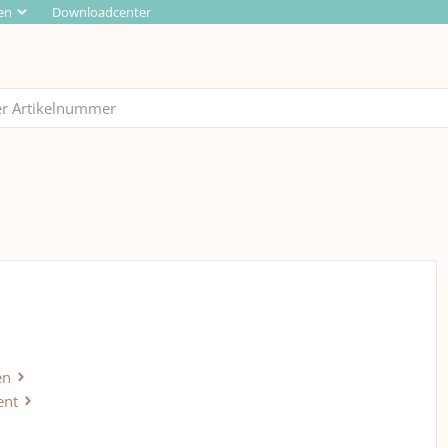
en
Downloadcenter
en
ent