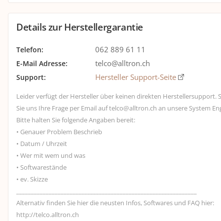
Details zur Herstellergarantie
062 889 61 11
Telefon
:
telco@alltron.ch
E-Mail Adresse
:
Hersteller Support-Seite
Support
:
Leider verfügt der Hersteller über keinen direkten Herstellersupport. S
Sie uns Ihre Frage per Email auf telco@alltron.ch an unsere System En
Bitte halten Sie folgende Angaben bereit:
• Genauer Problem Beschrieb
• Datum / Uhrzeit
• Wer mit wem und was
• Softwarestände
• ev. Skizze
_____________________________________________________________
Alternativ finden Sie hier die neusten Infos, Softwares und FAQ hier:
http://telco.alltron.ch