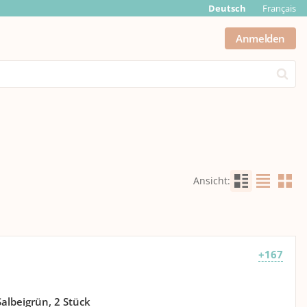
Deutsch
Français
Anmelden
Submit
Ansicht
:
+167
albeigrün, 2 Stück