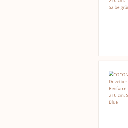
Vanille
10
Vetiver
3
Zedernholz
2