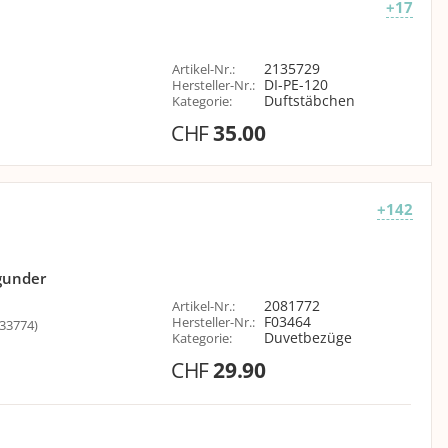
+17
2135729
Artikel-Nr.
:
DI-PE-120
Hersteller-Nr.
:
Duftstäbchen
Kategorie
:
CHF
35.00
+142
gunder
2081772
Artikel-Nr.
:
F03464
Hersteller-Nr.
:
33774)
Duvetbezüge
Kategorie
:
CHF
29.90