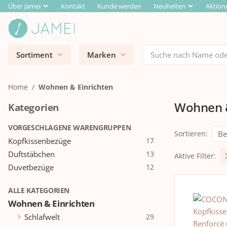
Über Jamei
Kontakt
Kunde werden
Neuheiten
Aktion
Sortiment
Marken
Home
Wohnen & Einrichten
Wohnen &
Kategorien
VORGESCHLAGENE WARENGRUPPEN
Sortieren
:
Kopfkissenbezüge
17
Duftstäbchen
13
Aktive Filter
:
Duvetbezüge
12
ALLE KATEGORIEN
Wohnen & Einrichten
Schlafwelt
29