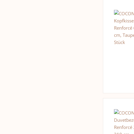
Litchi
1
Magnolien
5
Mandarine
3
Mandelblüte
1
Mango
1
Monoï
2
Moschus
3
Neroli
3
Orange
4
Orchideen
5
Patchouli
4
Pfirsich
3
Rose
5
Rosmarin
2
Sandelholz
4
Tabak
1
Tonkabohne
5
Tuberose
1