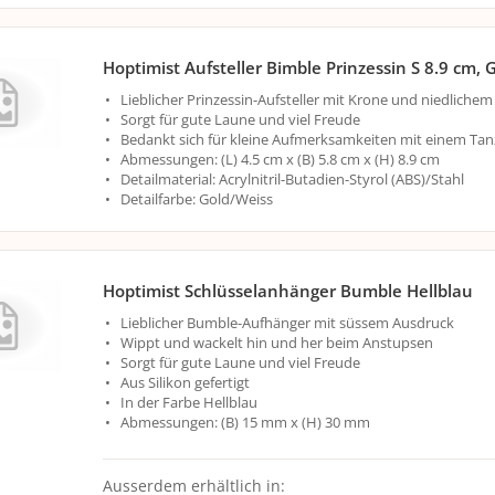
Hoptimist Aufsteller Bimble Prinzessin S 8.9 cm, 
Lieblicher Prinzessin-Aufsteller mit Krone und niedliche
Sorgt für gute Laune und viel Freude
Bedankt sich für kleine Aufmerksamkeiten mit einem Tan
Abmessungen: (L) 4.5 cm x (B) 5.8 cm x (H) 8.9 cm
Detailmaterial: Acrylnitril-Butadien-Styrol (ABS)/Stahl
Detailfarbe: Gold/Weiss
Hoptimist Schlüsselanhänger Bumble Hellblau
Lieblicher Bumble-Aufhänger mit süssem Ausdruck
Wippt und wackelt hin und her beim Anstupsen
Sorgt für gute Laune und viel Freude
Aus Silikon gefertigt
In der Farbe Hellblau
Abmessungen: (B) 15 mm x (H) 30 mm
Ausserdem erhältlich in: