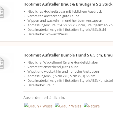
Hoptimist Aufsteller Braut & Bräutigam S 2 Stück
Niedliches Hochzeitspaar mit lieblichem Ausdruck
Verbreiten ansteckend gute Laune
Wippen und wackeln hin und her beim Anstupsen
Abmessungen: Braut: 4.5 x 5.9 x 7.2 cm, Bräutigam: 4.5 x 5
Detailmaterial: Acrylnitril-Butadien-Styrol (ABS)/Stahl
Detailfarbe: Schwarz/Weiss
Hoptimist Aufsteller Bumble Hund S 6.5 cm, Bra
Niedlicher Wackelhund für alle Hundeliebhaber
Verbreitet ansteckend gute Laune
Wippt und wackelt hin und her beim Anstupsen
Abmessungen: (L) 5 cm x (B) 5 cm x (H) 6.5 cm
Detailmaterial: Acrylnitril-Butadien-Styrol (ABS)/Kunststof
Detailfarbe: Braun
Ausserdem erhältlich in: