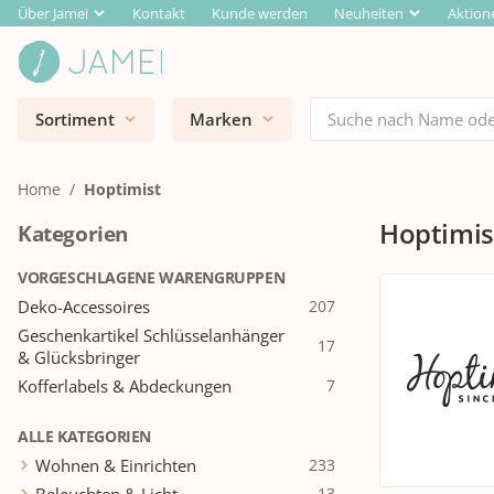
Über Jamei
Kontakt
Kunde werden
Neuheiten
Aktion
Sortiment
Marken
Home
Hoptimist
Hoptimis
Kategorien
VORGESCHLAGENE WARENGRUPPEN
Deko-Accessoires
207
Geschenkartikel Schlüsselanhänger
17
& Glücksbringer
Kofferlabels & Abdeckungen
7
ALLE KATEGORIEN
Wohnen & Einrichten
233
13