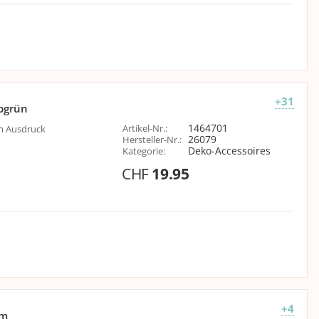
+31
lbgrün
1464701
Artikel-Nr.
:
em Ausdruck
26079
Hersteller-Nr.
:
Deko-Accessoires
Kategorie
:
CHF
19.95
+4
cm