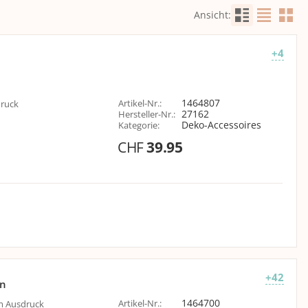
Ansicht
:
+4
1464807
Artikel-Nr.
:
druck
27162
Hersteller-Nr.
:
Deko-Accessoires
Kategorie
:
CHF
39.95
+42
ün
1464700
Artikel-Nr.
:
em Ausdruck