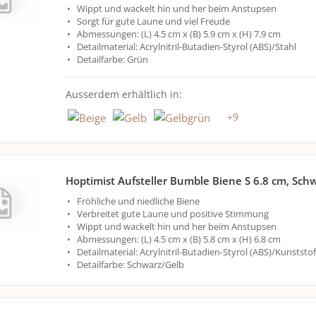
Wippt und wackelt hin und her beim Anstupsen
Sorgt für gute Laune und viel Freude
Abmessungen: (L) 4.5 cm x (B) 5.9 cm x (H) 7.9 cm
Detailmaterial: Acrylnitril-Butadien-Styrol (ABS)/Stahl
Detailfarbe: Grün
Ausserdem erhältlich in:
+
9
Hoptimist Aufsteller Bumble Biene S 6.8 cm, Sch
Fröhliche und niedliche Biene
Verbreitet gute Laune und positive Stimmung
Wippt und wackelt hin und her beim Anstupsen
Abmessungen: (L) 4.5 cm x (B) 5.8 cm x (H) 6.8 cm
Detailmaterial: Acrylnitril-Butadien-Styrol (ABS)/Kunststof
Detailfarbe: Schwarz/Gelb