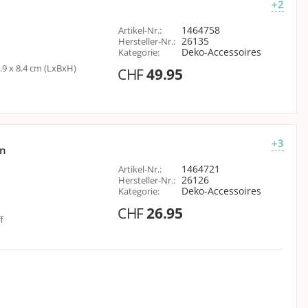
+2
1464758
Artikel-Nr.
:
26135
Hersteller-Nr.
:
Deko-Accessoires
Kategorie
:
.9 x 8.4 cm (LxBxH)
CHF
49.95
+3
un
1464721
Artikel-Nr.
:
26126
Hersteller-Nr.
:
Deko-Accessoires
Kategorie
:
CHF
26.95
f