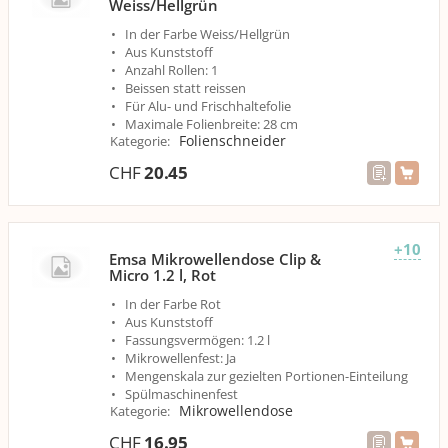
Weiss/Hellgrün
In der Farbe Weiss/Hellgrün
Aus Kunststoff
Anzahl Rollen: 1
Beissen statt reissen
Für Alu- und Frischhaltefolie
Maximale Folienbreite: 28 cm
Folienschneider
Kategorie
:
CHF
20.45
+10
Emsa Mikrowellendose Clip &
Micro 1.2 l, Rot
In der Farbe Rot
Aus Kunststoff
Fassungsvermögen: 1.2 l
Mikrowellenfest: Ja
Mengenskala zur gezielten Portionen-Einteilung
Spülmaschinenfest
Mikrowellendose
Kategorie
:
CHF
16.95