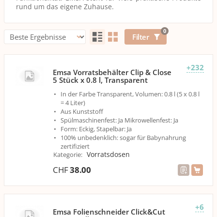
rund um das eigene Zuhause.
0
Filter
+232
Emsa Vorratsbehälter Clip & Close
5 Stück x 0.8 l, Transparent
In der Farbe Transparent, Volumen: 0.8 l (5 x 0.8 l
= 4 Liter)
Aus Kunststoff
Spülmaschinenfest: Ja Mikrowellenfest: Ja
Form: Eckig, Stapelbar: Ja
100% unbedenklich: sogar für Babynahrung
zertifiziert
Vorratsdosen
Kategorie
:
CHF
38.00
+6
Emsa Folienschneider Click&Cut