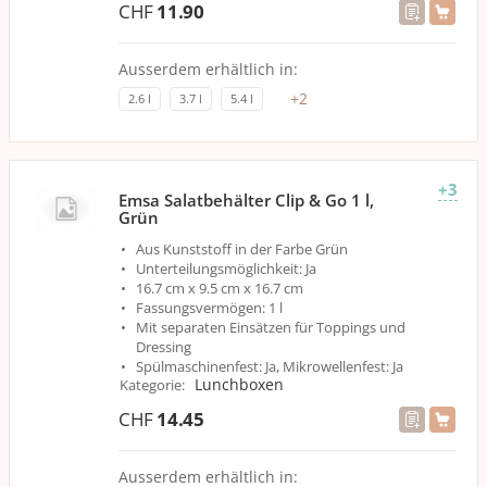
CHF
11.90
Ausserdem erhältlich in:
+
2
2.6 l
3.7 l
5.4 l
+3
Emsa Salatbehälter Clip & Go 1 l,
Grün
Aus Kunststoff in der Farbe Grün
Unterteilungsmöglichkeit: Ja
16.7 cm x 9.5 cm x 16.7 cm
Fassungsvermögen: 1 l
Mit separaten Einsätzen für Toppings und
Dressing
Spülmaschinenfest: Ja, Mikrowellenfest: Ja
Lunchboxen
Kategorie
:
CHF
14.45
Ausserdem erhältlich in: