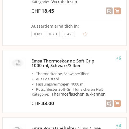
Vorratsdosen
Kategorie
:
CHF
18.45
Ausserdem erhältlich in:
+
3
0.18 l
0.38 l
0.45 l
+6
Emsa Thermoskanne Soft Grip
1000 ml, Schwarz/Silber
Thermoskanne, Schwarz/Silber
Aus Edelstahl
Fassungsvermögen: 1000 ml
Rutschfester Soft-Griff für sicheren Halt
Thermosflaschen & -kannen
Kategorie
:
CHF
43.00
+3
Emsa Vorratsbehälter Clip& Close