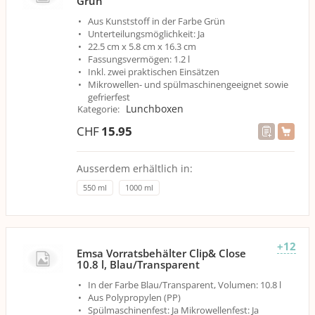
Grün
Aus Kunststoff in der Farbe Grün
Unterteilungsmöglichkeit: Ja
22.5 cm x 5.8 cm x 16.3 cm
Fassungsvermögen: 1.2 l
Inkl. zwei praktischen Einsätzen
Mikrowellen- und spülmaschinengeeignet sowie
gefrierfest
Lunchboxen
Kategorie
:
CHF
15.95
Ausserdem erhältlich in:
550 ml
1000 ml
+12
Emsa Vorratsbehälter Clip& Close
10.8 l, Blau/Transparent
In der Farbe Blau/Transparent, Volumen: 10.8 l
Aus Polypropylen (PP)
Spülmaschinenfest: Ja Mikrowellenfest: Ja