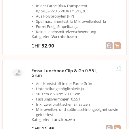
In der Farbe Blau/Transparent,
0,15/0,2/2x0.55/0.8/1/1,2/2,2L
Aus Polypropylen (PP)
Spülmaschinenfest: Ja Mikrowellenfest: Ja
Form: Eckig, Stapelbar: Ja
Keine Lebensmittelverschwendung
Vorratsdosen
Kategorie
:
CHF
52.90
+1
Emsa Lunchbox Clip & Go 0.55 l,
Grün
Aus Kunststoff in der Farbe Grün
Unterteilungsmöglichkeit: Ja
16.3 cm x 5.8 cm x 11.3 cm
Fassungsvermögen: 0.55 l
Inkl. zwei praktischen Einsätzen
Mikrowellen- und spülmaschinengeeignet sowie
gefrierfest
Lunchboxen
Kategorie
:
CHF
11.45