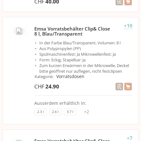
CHF
40.00
+10
Emsa Vorratsbehälter Clip& Close
8 l, Blau/Transparent
In der Farbe Blau/Transparent, Volumen: 8 l
Aus Polypropylen (PP)
Spülmaschinenfest: Ja Mikrowellenfest: Ja
Form: Eckig, Stapelbar: Ja
Zum kurzen Erwärmen in der Mikrowelle, Deckel
bitte geöffnet nur auflegen, nicht festclipsen
Vorratsdosen
Kategorie
:
CHF
24.90
Ausserdem erhältlich in:
+
2
2.3 l
2.6 l
3.7 l
+7