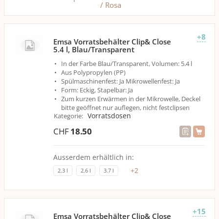
+8
Emsa Vorratsbehälter Clip& Close
5.4 l, Blau/Transparent
In der Farbe Blau/Transparent, Volumen: 5.4 l
Aus Polypropylen (PP)
Spülmaschinenfest: Ja Mikrowellenfest: Ja
Form: Eckig, Stapelbar: Ja
Zum kurzen Erwärmen in der Mikrowelle, Deckel
bitte geöffnet nur auflegen, nicht festclipsen
Vorratsdosen
Kategorie
:
CHF
18.50
Ausserdem erhältlich in:
+
2
2.3 l
2.6 l
3.7 l
+15
Emsa Vorratsbehälter Clip& Close