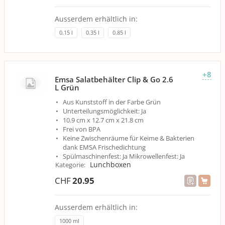
Ausserdem erhältlich in:
0.15 l
0.35 l
0.85 l
+8
Emsa Salatbehälter Clip & Go 2.6
L Grün
Aus Kunststoff in der Farbe Grün
Unterteilungsmöglichkeit: Ja
10.9 cm x 12.7 cm x 21.8 cm
Frei von BPA
Keine Zwischenräume für Keime & Bakterien
dank EMSA Frischedichtung
Spülmaschinenfest: Ja Mikrowellenfest: Ja
Lunchboxen
Kategorie
:
CHF
20.95
Ausserdem erhältlich in:
1000 ml