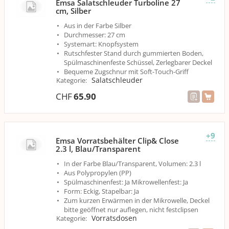
Emsa Salatschleuder Turboline 27
cm, Silber
Aus in der Farbe Silber
Durchmesser: 27 cm
Systemart: Knopfsystem
Rutschfester Stand durch gummierten Boden,
Spülmaschinenfeste Schüssel, Zerlegbarer Deckel
Bequeme Zugschnur mit Soft-Touch-Griff
Salatschleuder
Kategorie
:
CHF
65.90
+9
Emsa Vorratsbehälter Clip& Close
2.3 l, Blau/Transparent
In der Farbe Blau/Transparent, Volumen: 2.3 l
Aus Polypropylen (PP)
Spülmaschinenfest: Ja Mikrowellenfest: Ja
Form: Eckig, Stapelbar: Ja
Zum kurzen Erwärmen in der Mikrowelle, Deckel
bitte geöffnet nur auflegen, nicht festclipsen
Vorratsdosen
Kategorie
: