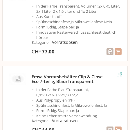
In der Farbe Transparent, Volumen: 2x 0.45 Liter,
2x 1 Liter 2 x 1.6 Liter und 1x 2 Liter
Aus Kunststoff
Spülmaschinenfest: Ja Mikrowellenfest: Nein
Form: Eckig, Stapelbar: Ja
Innovativer Rasterverschluss schliesst deutlich
hörbar
Vorratsdosen
Kategorie
:
CHF
77.00
+6
Emsa Vorratsbehälter Clip & Close
Eco 7-teilig, Blau/Transparent
In der Farbe Blau/Transparent,
0,15/0,2/2/0,55/1,1/1/2,2
Aus Polypropylen (PP)
Spülmaschinenfest: Ja Mikrowellenfest: Ja
Form: Eckig, Stapelbar: Ja
Keine Lebensmittelverschwendung
Vorratsdosen
Kategorie
:
CHF
44.90