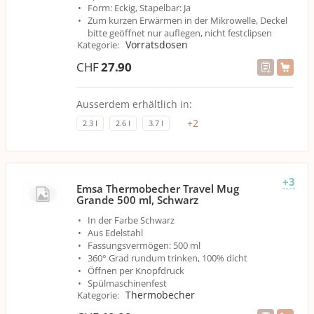
Form: Eckig, Stapelbar: Ja
Zum kurzen Erwärmen in der Mikrowelle, Deckel
bitte geöffnet nur auflegen, nicht festclipsen
Vorratsdosen
Kategorie
:
CHF
27.90
Ausserdem erhältlich in:
+
2
2.3 l
2.6 l
3.7 l
+3
Emsa Thermobecher Travel Mug
Grande 500 ml, Schwarz
In der Farbe Schwarz
Aus Edelstahl
Fassungsvermögen: 500 ml
360° Grad rundum trinken, 100% dicht
Öffnen per Knopfdruck
Spülmaschinenfest
Thermobecher
Kategorie
: