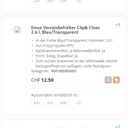
+
2
2.3 l
2.6 l
5.4 l
+9
Emsa Vorratsbehälter Clip& Close
2.6 l, Blau/Transparent
In der Farbe Blau/Transparent, Volumen: 2.6 l
Aus Polypropylen (PP)
Spülmaschinenfest: Ja Mikrowellenfest: Ja
Form: Eckig, Stapelbar: Ja
Zum kurzen Erwärmen in der Mikrowelle, Deckel
bitte geöffnet nur auflegen, nicht festclipsen
Vorratsdosen
Kategorie
:
CHF
12.50
Ausserdem erhältlich in:
+
2
2.3 l
3.7 l
5.4 l
+2