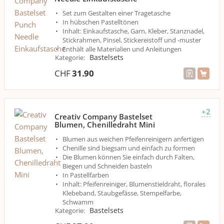
Set zum Gestalten einer Tragetasche
In hübschen Pastelltönen
Inhalt: Einkaufstasche, Garn, Kleber, Stanznadel,
Stickrahmen, Pinsel, Stickereistoff und -muster
Enthält alle Materialien und Anleitungen
Bastelsets
Kategorie
:
CHF
31.90
+2
Creativ Company Bastelset
Blumen, Chenilledraht Mini
Blumen aus weichen Pfeifenreinigern anfertigen
Chenille sind biegsam und einfach zu formen
Die Blumen können Sie einfach durch Falten,
Biegen und Schneiden basteln
In Pastellfarben
Inhalt: Pfeifenreiniger, Blumenstieldraht, florales
Klebeband, Staubgefässe, Stempelfarbe,
Schwamm
Bastelsets
Kategorie
: