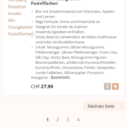
Pastellfarben
Box mit Kreativmaterial zum Erkunden, Spielen
und Lernen
Regt Fantasie, Sinne und Kreativität an
Geeignet für Kinder ab 4 Jahren
Anwendungsideen enthalten
Sticky Base ist verwendbar als Klebe-/Haftmasse
und/oder als Modelliermasse
Inhalt: Moosgummi, Glitzer-Moosgummi,
Pfeifenreiniger, Glitzer-Pfeifenreiniger, Foam Clay,
Silk Clay, Sticky Base, Moosgummi-Figuren,
Blumenpailletten, schillernde Kunststoffstreifen,
Kunststoffrohr, Strasssteine, Perlen, Glasperlen,
runde Pailletten, Glitzerpapier, Pompons
Bastelsets
Kategorie
:
CHF
27.90
Nächste Seite
1
2
3
4